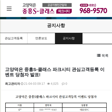
공지사항
관심고객등록
언론보도
공지사항
목록
고양덕은 중흥S-클래스 파크시티 관심고객등록 이
벤트 당첨자 발표!
최고관리자
21-04-03 09:17
4,025
0
본문