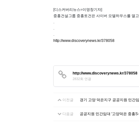
[디스커버리뉴스=이영창기자]
중흥건설그룹 중흥토건은 사이버 모델하우스를 열고 
.
.
.
http://www.discoverynews.kr/378058
http://www.discoverynews.kr/378058
2832회 연결
이전글
경기 고양 덕은지구 공공지원 민간
다음글
공공지원 민간임대 '고양덕은 중흥S-